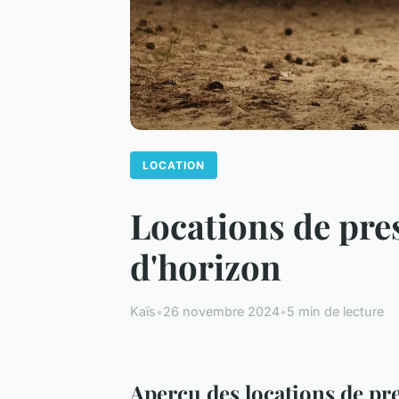
LOCATION
Locations de pres
d'horizon
Kaïs
•
26 novembre 2024
•
5 min de lecture
Aperçu des locations de pr