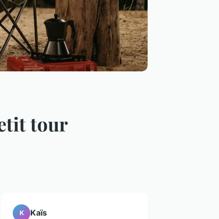
tit tour
Kaïs
K