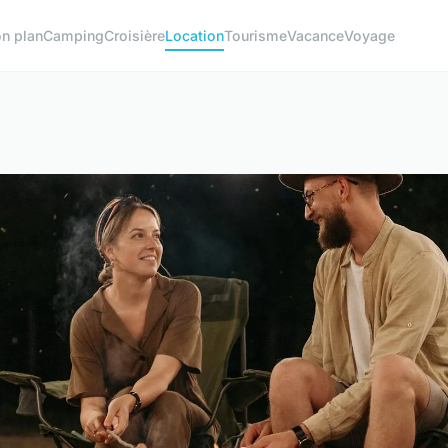
n plan
Camping
Croisière
Location
Tourisme
Vacance
Voyage