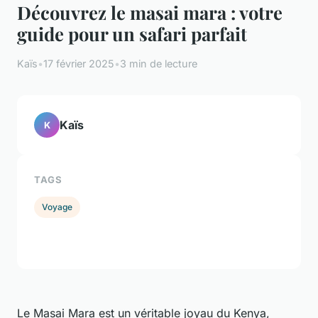
Découvrez le masai mara : votre
guide pour un safari parfait
Kaïs
•
17 février 2025
•
3 min de lecture
Kaïs
K
TAGS
Voyage
Le Masai Mara est un véritable joyau du Kenya,